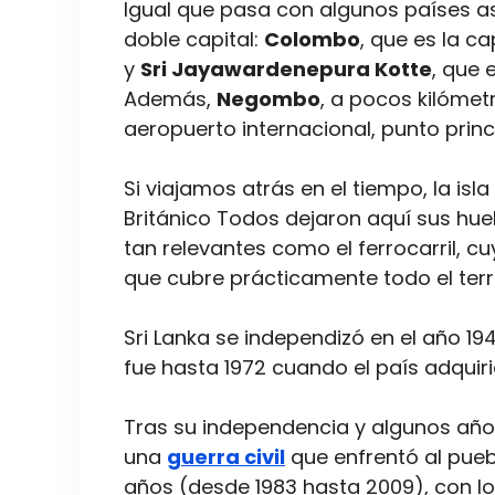
Igual que pasa con algunos países 
doble capital:
Colombo
, que es la ca
y
Sri Jayawardenepura Kotte
, que 
Además,
Negombo
, a pocos kilómet
aeropuerto internacional, punto princi
Si viajamos atrás en el tiempo, la isl
Británico Todos dejaron aquí sus hu
tan relevantes como el ferrocarril, cu
que cubre prácticamente todo el terri
Sri Lanka se independizó en el año 1
fue hasta 1972 cuando el país adquir
Tras su independencia y algunos años
una
guerra civil
que enfrentó al pueb
años (desde 1983 hasta 2009), con lo