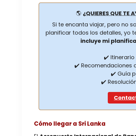
🌎
¿QUIERES QUE TE A
Si te encanta viajar, pero no
planificar todos los detalles, yo
incluye mi planific
✔️ Itinerari
✔️ Recomendaciones d
✔️ Guía 
✔️ Resolució
Contac
Cómo llegar a Sri Lanka