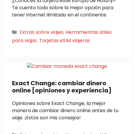
¿Conoces la tarjeta eSIM Europa de Holafly?
Te cuento todo sobre la mejor opción para
tener internet ilimitado en el continente.
Categorías
Extras sobre viajes
,
Herramientas útiles
para viajar
,
Tarjetas eSIM viajeras
Exact Change: cambiar dinero
online [opiniones y experiencia]
Opiniones sobre Exact Change, la mejor
manera de cambiar dinero online antes de tu
viaje. ¡Estos son mis consejos!