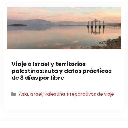
Viaje a Israel y territorios
palestinos: ruta y datos prácticos
de 8 días por libre
Categorías
Asia
,
Israel
,
Palestina
,
Preparativos de viaje