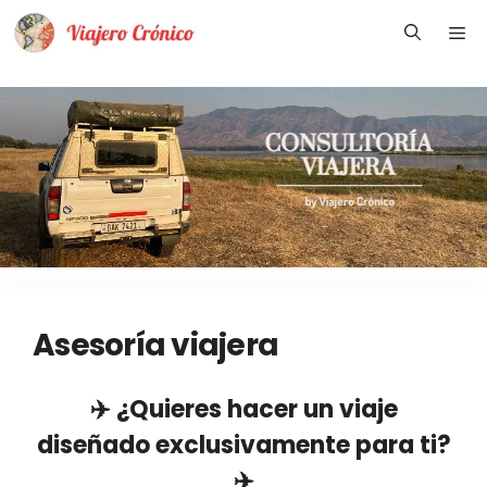
Saltar
Me
al
contenido
Asesoría viajera
✈️ ¿Quieres hacer un viaje
diseñado exclusivamente para ti?
✈️