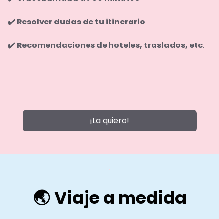
✔️ Resolver dudas de tu itinerario
✔️ Recomendaciones de hoteles, traslados, etc
.
.
..
¡La quiero!
.
🌏
Viaje a medida