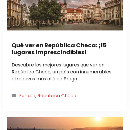
Qué ver en República Checa: ¡15
lugares imprescindibles!
Descubre los mejores lugares que ver en
República Checa, un país con innumerables
atractivos más allá de Praga.
Categorías
Europa
,
República Checa