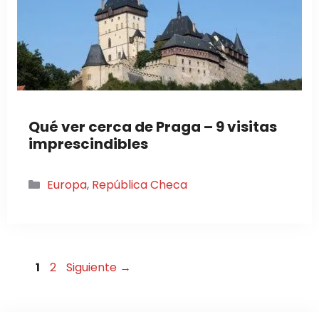
Qué ver cerca de Praga – 9 visitas
imprescindibles
Categorías
Europa
,
República Checa
Página
Página
1
2
Siguiente
→