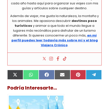
cada año hasta aquí para organizar sus viajes con mis
guías y artículos sobre cualquier destino.
Además de viajar, me gusta la naturaleza, la montaña y
los animales. Me apasiona descubrir
destinos poco
turísticos
y animar a que todo el mundo llegue a
lugares más recónditos para disfrutar de un turismo
diferente. Si quieres conocerme un poco más,
en mi
perfil puedes leer todavía más sobre mí y el blog
Viajero Crónico
.
Compartir
Compartir
Compartir
Compartir
Compartir
Compa
X
W
F
E
P
T
en
en
en
en
en
en
(
h
a
m
i
e
T
a
c
a
n
l
Podría Interesarte...
w
t
e
i
t
e
i
s
b
l
e
g
t
A
o
r
r
t
p
o
e
a
e
p
k
s
m
r
t