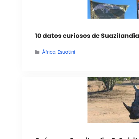
10 datos curiosos de Suazilandi
Categorías
África
,
Esuatini