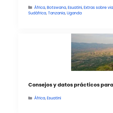
Categorías
África
,
Botswana
,
Esuatini
,
Extras sobre vi
Sudáfrica
,
Tanzania
,
Uganda
Consejos y datos prácticos para 
Categorías
África
,
Esuatini