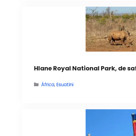
Hlane Royal National Park, de sa
Categorías
África
,
Esuatini