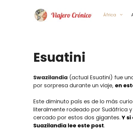
Saltar
al
África
contenido
Esuatini
Swazilandia
(actual Esuatini) fue u
por sorpresa durante un viaje,
en est
Este diminuto país es de lo más curi
literalmente rodeado por Sudáfrica y
cercado por estos dos gigantes.
Y s
Suazilandia lee este post
.