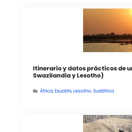
Itinerario y datos prácticos de u
Swazilandia y Lesotho)
Categorías
África
,
Esuatini
,
Lesotho
,
Sudáfrica