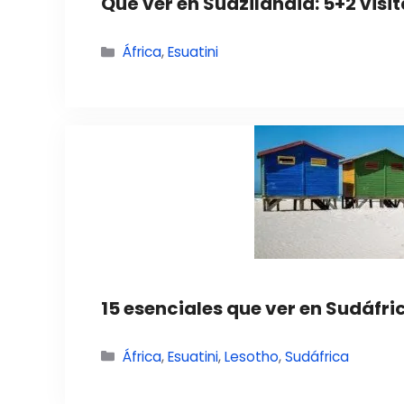
Qué ver en Suazilandia: 5+2 visit
Categorías
África
,
Esuatini
15 esenciales que ver en Sudáfrica
Categorías
África
,
Esuatini
,
Lesotho
,
Sudáfrica