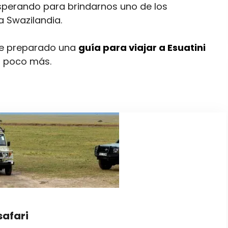
sperando para brindarnos uno de los
 Swazilandia.
 he preparado una
guía para viajar a Esuatini
n poco más.
safari