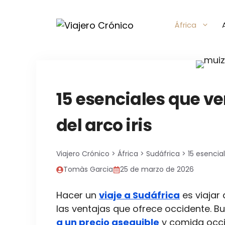
Saltar
al
África
contenido
15 esenciales que ver
del arco iris
Viajero Crónico
>
África
>
Sudáfrica
>
15 esencial
Tomàs Garcia
25 de marzo de 2026
Hacer un
viaje a Sudáfrica
es viajar
las ventajas que ofrece occidente. B
a un precio asequible
y comida occid