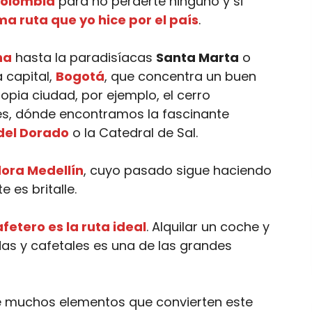
Colombia
para no perderte ninguno y si
ma ruta que yo hice por el país
.
na
hasta la paradisíacas
Santa Marta
o
 capital,
Bogotá
, que concentra un buen
opia ciudad, por ejemplo, el cerro
es, dónde encontramos la fascinante
del Dorado
o la Catedral de Sal.
ora Medellín
, cuyo pasado sigue haciendo
 es britalle.
afetero es la ruta ideal
. Alquilar un coche y
das y cafetales es una de las grandes
e muchos elementos que convierten este