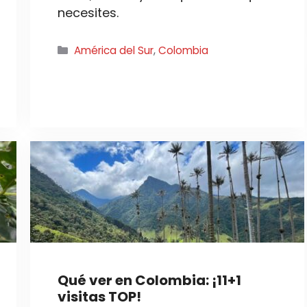
necesites.
Categorías
América del Sur
,
Colombia
Qué ver en Colombia: ¡11+1
visitas TOP!