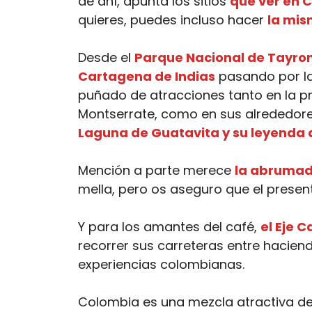
de ahí, apunta los sitios
que ver en 
quieres, puedes incluso hacer
la mis
Desde el
Parque Nacional de Tayro
Cartagena de Indias
pasando por la
puñado de atracciones tanto en la pr
Montserrate, como en sus alrededor
Laguna de Guatavita y su leyenda 
Mención a parte merece
la abrumad
mella, pero os aseguro que el presente
Y para los amantes del café,
el Eje C
recorrer sus carreteras entre hacien
experiencias colombianas.
Colombia es una mezcla atractiva d