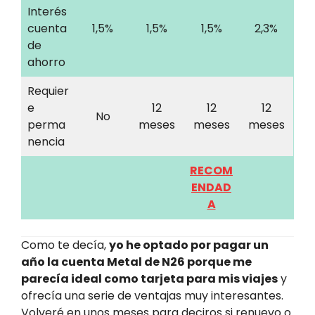
Interés
cuenta
1,5%
1,5%
1,5%
2,3%
de
ahorro
Requier
e
12
12
12
No
perma
meses
meses
meses
nencia
RECOM
ENDAD
A
Como te decía,
yo he optado por pagar un
año la cuenta Metal de N26 porque
me
parecía ideal como tarjeta para mis viajes
y
ofrecía una serie de ventajas muy interesantes.
Volveré en unos meses para deciros si renuevo o