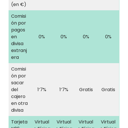
(en €)
Comisi
ón por
pagos
en
0%
0%
0%
0%
divisa
extranj
era
Comisi
ón por
sacar
del
1’7%
1’7%
Gratis
Gratis
cajero
en otra
divisa
Tarjeta
Virtual
Virtual
Virtual
Virtual