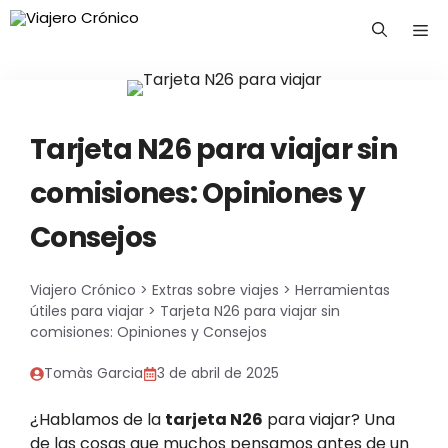
Saltar
Me
al
contenido
Tarjeta N26 para viajar sin
comisiones: Opiniones y
Consejos
Viajero Crónico
>
Extras sobre viajes
>
Herramientas
útiles para viajar
>
Tarjeta N26 para viajar sin
comisiones: Opiniones y Consejos
Tomàs Garcia
3 de abril de 2025
¿Hablamos de la
tarjeta N26
para viajar? Una
de las cosas que muchos pensamos antes de un