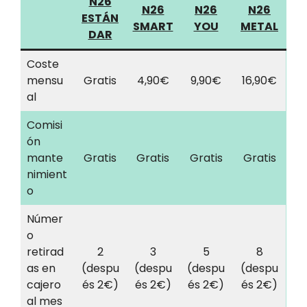
N26
N26
N26
N26
ESTÁN
SMART
YOU
METAL
DAR
Coste
mensu
Gratis
4,90€
9,90€
16,90€
al
Comisi
ón
mante
Gratis
Gratis
Gratis
Gratis
nimient
o
Númer
o
retirad
2
3
5
8
as en
(despu
(despu
(despu
(despu
cajero
és 2€)
és 2€)
és 2€)
és 2€)
al mes