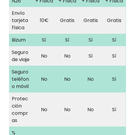
N26
+ Física
+ Física
+ Física
+ Física
Envío
tarjeta
10€
Gratis
Gratis
Gratis
física
Bizum
Sí
Sí
Sí
Sí
Seguro
No
No
Sí
Sí
de viaje
Seguro
teléfon
No
No
No
Sí
o móvil
Protec
ción
No
No
No
Sí
compr
as
%