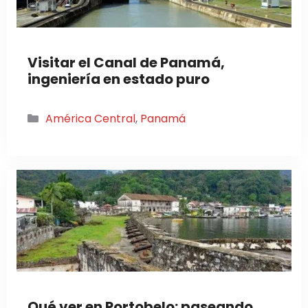
Visitar el Canal de Panamá,
ingeniería en estado puro
Categorías
América Central
,
Panamá
Qué ver en Portobelo: paseando