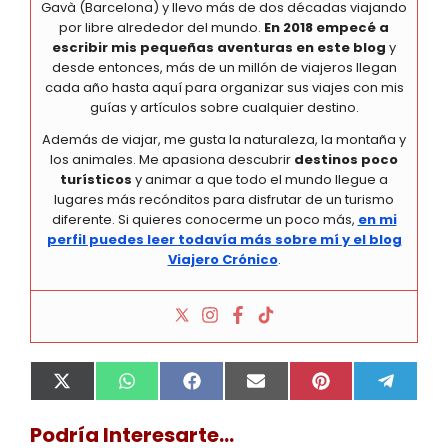
Gavà (Barcelona) y llevo más de dos décadas viajando
por libre alrededor del mundo.
En 2018 empecé a
escribir mis pequeñas aventuras en este blog
y
desde entonces, más de un millón de viajeros llegan
cada año hasta aquí para organizar sus viajes con mis
guías y artículos sobre cualquier destino.
Además de viajar, me gusta la naturaleza, la montaña y
los animales. Me apasiona descubrir
destinos poco
turísticos
y animar a que todo el mundo llegue a
lugares más recónditos para disfrutar de un turismo
diferente. Si quieres conocerme un poco más,
en mi
perfil puedes leer todavía más sobre mí y el blog
Viajero Crónico
.
Compartir
Compartir
Compartir
Compartir
Compartir
Compa
X
W
F
E
P
T
en
en
en
en
en
en
(
h
a
m
i
e
T
a
c
a
n
l
Podría Interesarte...
w
t
e
i
t
e