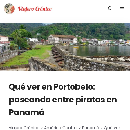
Saltar
Me
al
contenido
Qué ver en Portobelo:
paseando entre piratas en
Panamá
Viajero Crónico
>
América Central
>
Panamá
>
Qué ver