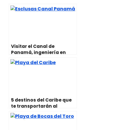
i
s
b
l
e
g
t
A
o
r
r
t
p
o
e
a
e
p
k
s
m
r
t
)
Visitar el Canal de
Panamá, ingeniería en
estado puro
5 destinos del Caribe que
te transportarán al
paraíso