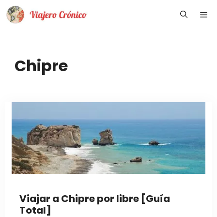
Saltar
Me
al
contenido
Chipre
Viajar a Chipre por libre [Guía
Total]