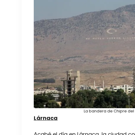
La bandera de Chipre del
Lárnaca
Acabé el día en Lárnaca, la ciudad c