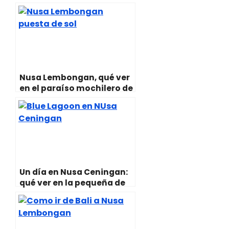
t
A
o
r
r
t
p
o
e
a
e
p
k
s
m
r
t
)
Nusa Lembongan, qué ver
en el paraíso mochilero de
Bali
Un día en Nusa Ceningan:
qué ver en la pequeña de
las Nusas