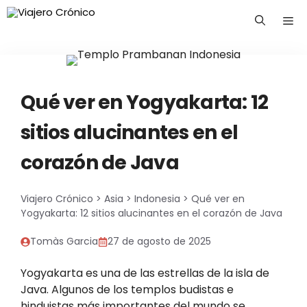
Saltar
Me
al
contenido
Qué ver en Yogyakarta: 12
sitios alucinantes en el
corazón de Java
Viajero Crónico
>
Asia
>
Indonesia
>
Qué ver en
Yogyakarta: 12 sitios alucinantes en el corazón de Java
Tomàs Garcia
27 de agosto de 2025
Yogyakarta es una de las estrellas de la isla de
Java. Algunos de los templos budistas e
hinduistas más importantes del mundo se