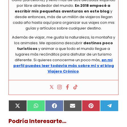
por libre alrededor del mundo.
En 2018 empecé a
escribir mis pequeñas aventuras en este blog
y
desde entonces, más de un millón de viajeros llegan
cada año hasta aquí para organizar sus viajes con mis
guías y artículos sobre cualquier destino.
Además de viajar, me gusta la naturaleza, la montaña y
los animales. Me apasiona descubrir
destinos poco
turísticos
y animar a que todo el mundo llegue a
lugares más recónditos para disfrutar de un turismo
diferente. Si quieres conocerme un poco más,
en mi
perfil puedes leer todavía más sobre mí y el blog
Viajero Crónico
.
Compartir
Compartir
Compartir
Compartir
Compartir
Compa
X
W
F
E
P
T
en
en
en
en
en
en
(
h
a
m
i
e
T
a
c
a
n
l
Podría Interesarte...
w
t
e
i
t
e
i
s
b
l
e
g