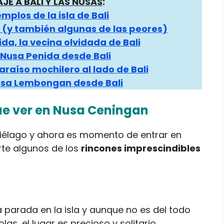
JE A BALI Y LAS NUSAS
:
mplos de la isla de Bali
i (y también algunas de las peores)
da, la vecina olvidada de Bali
 Nusa Penida desde Bali
raíso mochilero al lado de Bali
usa Lembongan desde Bali
ue ver en Nusa Ceningan
iélago y ahora es momento de entrar en
rte algunos de los
rincones imprescindibles
 parada en la isla y aunque no es del todo
s, el lugar es precioso y solitario.