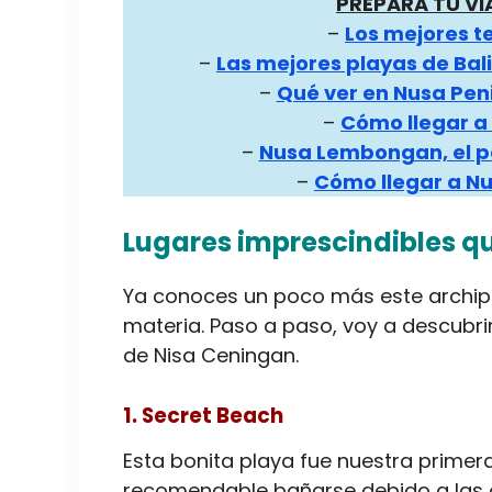
PREPARA TU VIA
–
Los mejores te
–
Las mejores playas de Bal
–
Qué ver en Nusa Peni
–
Cómo llegar a
–
Nusa Lembongan, el pa
–
Cómo llegar a N
Lugares imprescindibles q
Ya conoces un poco más este archip
materia. Paso a paso, voy a descubri
de Nisa Ceningan.
1. Secret Beach
Esta bonita playa fue nuestra primera
recomendable bañarse debido a las ola