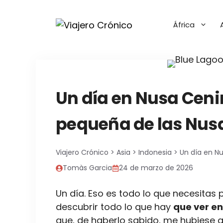
Saltar
al
África
contenido
Un día en Nusa Ceni
pequeña de las Nus
Viajero Crónico
>
Asia
>
Indonesia
>
Un día en N
Tomàs Garcia
24 de marzo de 2026
Un día. Eso es todo lo que necesitas 
descubrir todo lo que hay
que ver e
que, de haberlo sabido, me hubiese q