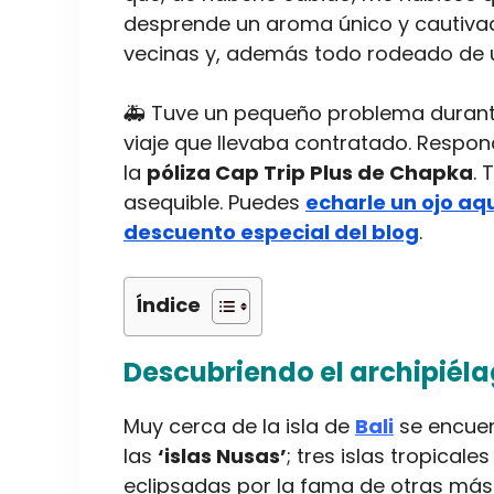
desprende un aroma único y cautivado
vecinas y, además todo rodeado de 
🚑 Tuve un pequeño problema durante m
viaje que llevaba contratado. Respond
la
póliza Cap Trip Plus de Chapka
. 
asequible. Puedes
echarle un ojo aqu
descuento especial del blog
.
Índice
Descubriendo el archipiéla
Muy cerca de la isla de
Bali
se encue
las
‘islas Nusas’
; tres islas tropical
eclipsadas por la fama de otras más