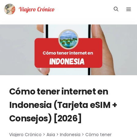
Saltar
Me
al
contenido
Cómo tener internet en
Indonesia (Tarjeta eSIM +
Consejos) [2026]
Viajero Crónico
>
Asia
>
Indonesia
>
Cómo tener