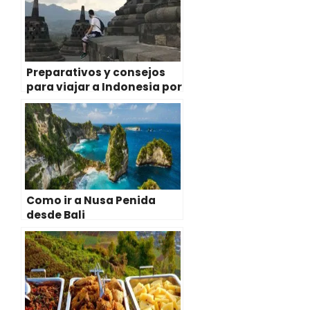
r
t
)
Preparativos y consejos
para viajar a Indonesia por
libre
Como ir a Nusa Penida
desde Bali