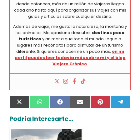
desde entonces, más de un millón de viajeros llegan
cada año hasta aquí para organizar sus viajes con mis
guías y artículos sobre cualquier destino.
Además de viajar, me gusta la naturaleza, la montaña y
los animales. Me apasiona descubrir
destinos poco
turísticos
y animar a que todo el mundo llegue a
lugares más recónditos para disfrutar de un turismo
diferente. Si quieres conocerme un poco más,
en mi
perfil puedes leer todavía más sobre mí y el blog
Viajero Crónico
.
Compartir
Compartir
Compartir
Compartir
Compartir
Compa
X
W
F
E
P
T
en
en
en
en
en
en
(
h
a
m
i
e
T
a
c
a
n
l
Podría Interesarte...
w
t
e
i
t
e
i
s
b
l
e
g
t
A
o
r
r
t
p
o
e
a
e
p
k
s
m