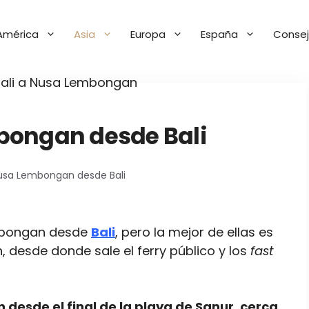
América
Asia
Europa
España
Consej
bongan desde Bali
usa Lembongan desde Bali
embongan desde
Bali
, pero la mejor de ellas es
, desde donde sale el ferry público y los
fast
n desde el final de la playa de Sanur, cerca