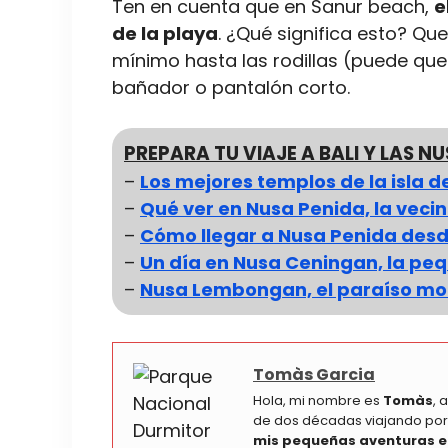
Ten en cuenta que en Sanur beach,
e
de la playa
. ¿Qué significa esto? Qu
mínimo hasta las rodillas (puede que 
bañador o pantalón corto.
PREPARA TU VIAJE A BALI Y LAS N
–
Los mejores templos de la isla de
–
Qué ver en Nusa Penida, la vecin
–
Cómo llegar a Nusa Penida desd
–
Un día en Nusa Ceningan, la pe
–
Nusa Lembongan, el paraíso moc
Tomàs Garcia
Hola, mi nombre es
Tomàs
, 
de dos décadas viajando por
mis pequeñas aventuras e