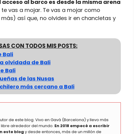
l acceso al barco es desde la misma arena
e te vas a mojar. Te vas a mojar como
más) así que, no olvides ir en chancletas y
USAS CON TODOS MIS POSTS:
 Bali
a olvidada de Bali
e Bali
queñas de las Nusas
hilero más cercano a Bali
autor de este blog. Vivo en Gavà (Barcelona) y llevo más
 libre alrededor del mundo.
En 2018 empecé a escribir
n este blog
y desde entonces, más de un millón de