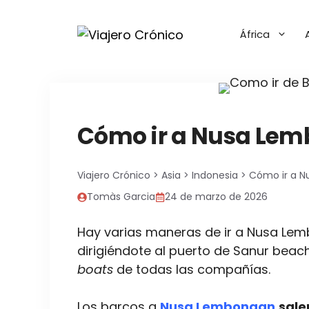
Saltar
al
África
contenido
Cómo ir a Nusa Lem
Viajero Crónico
>
Asia
>
Indonesia
>
Cómo ir a N
Tomàs Garcia
24 de marzo de 2026
Hay varias maneras de ir a Nusa L
dirigiéndote al puerto de Sanur beach
boats
de todas las compañías.
Los barcos a
Nusa Lembongan
sale