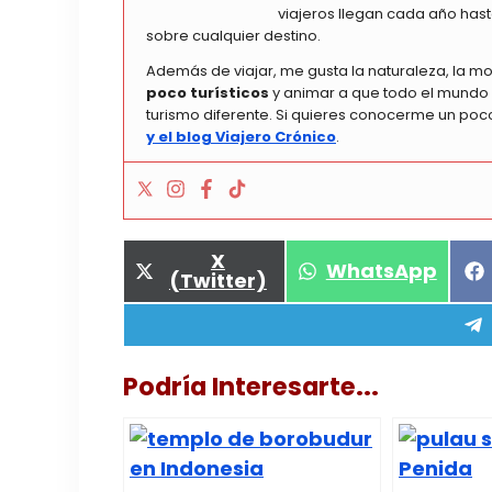
viajeros llegan cada año hast
sobre cualquier destino.
Además de viajar, me gusta la naturaleza, la m
poco turísticos
y animar a que todo el mundo l
turismo diferente. Si quieres conocerme un po
y el blog Viajero Crónico
.
Compartir
X
Compartir
WhatsApp
en
(Twitter)
en
Podría Interesarte...