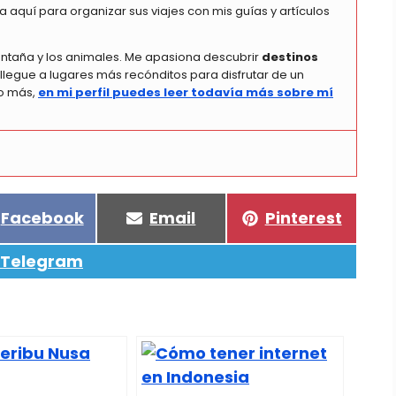
a aquí para organizar sus viajes con mis guías y artículos
ontaña y los animales. Me apasiona descubrir
destinos
legue a lugares más recónditos para disfrutar de un
co más,
en mi perfil puedes leer todavía más sobre mí
Compartir
Compartir
Compartir
Facebook
Email
Pinterest
en
en
en
Compartir
Telegram
en