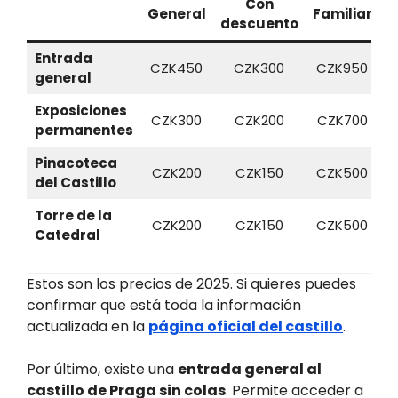
Con
General
Familiar
descuento
Entrada
CZK450
CZK300
CZK950
general
Exposiciones
CZK300
CZK200
CZK700
permanentes
Pinacoteca
CZK200
CZK150
CZK500
del Castillo
Torre de la
CZK200
CZK150
CZK500
Catedral
Estos son los precios de 2025. Si quieres puedes
confirmar que está toda la información
actualizada en la
página oficial del castillo
.
Por último, existe una
entrada general al
castillo de Praga sin colas
. Permite acceder a