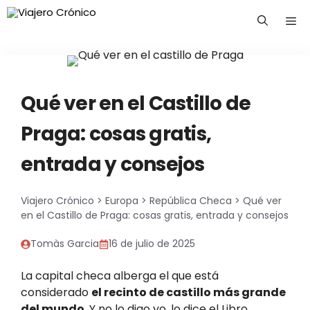
Saltar
Me
al
contenido
Qué ver en el Castillo de
Praga: cosas gratis,
entrada y consejos
Viajero Crónico
>
Europa
>
República Checa
>
Qué ver
en el Castillo de Praga: cosas gratis, entrada y consejos
Tomàs Garcia
16 de julio de 2025
La capital checa alberga el que está
considerado
el recinto de castillo más grande
del mundo
. Y no lo digo yo, lo dice el Libro