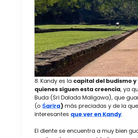
8. Kandy es la
capital del budismo 
quienes siguen esta creencia
, ya q
Buda (Sri Dalada Maligawa), que guar
(o
Śarīra
)
más preciadas y de la que
interesantes
que ver en Kandy
.
El diente se encuentra a muy bien gu