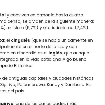
ial
y conviven en armonía hasta cuatro
timo censo, se dividen de la siguiente manera:
%), el islam (9,7%) y el cristianismo (7,4%).
ka
: el
cingalés
(que se habla únicamente en
ipalmente en el norte de la isla y con
idioma en discordia es el
inglés
, que aunque
integrado en la vida cotidiana. Algo bueno
mperio Británico.
o de antiguas capitales y ciudades históricas
Sigiriya, Polonnaruwa, Kandy y Dambulla. Es
cos del país.
igiriya
, una de las curiosidades más