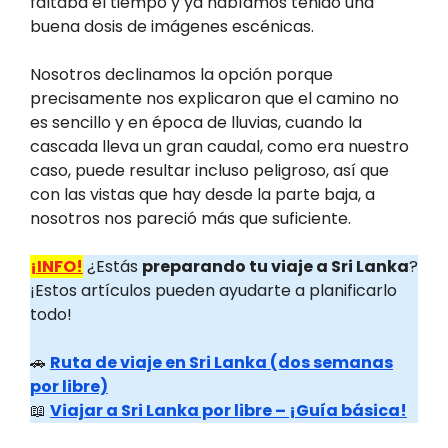
faltaba el tiempo y ya habíamos tenido una
buena dosis de imágenes escénicas.
Nosotros declinamos la opción porque
precisamente nos explicaron que el camino no
es sencillo y en época de lluvias, cuando la
cascada lleva un gran caudal, como era nuestro
caso, puede resultar incluso peligroso, así que
con las vistas que hay desde la parte baja, a
nosotros nos pareció más que suficiente.
¡INFO!
¿Estás
preparando tu viaje a Sri Lanka
?
¡Estos artículos pueden ayudarte a planificarlo
todo!
🚗
Ruta de viaje en Sri Lanka (dos semanas
por libre)
📖
Viajar a Sri Lanka por libre – ¡Guía básica!