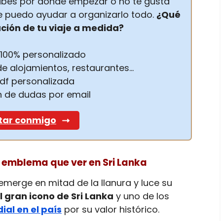
 sabes por donde empezar o no te gusta
 te puedo ayudar a organizarlo todo.
¿Qué
ación de tu viaje a medida?
o 100% personalizado
e alojamientos, restaurantes…
pdf personalizada
n de dudas por email
tar conmigo
an emblema que ver en Sri Lanka
emerge en mitad de la llanura y luce su
l gran icono de Sri Lanka
y uno de los
al en el país
por su valor histórico.