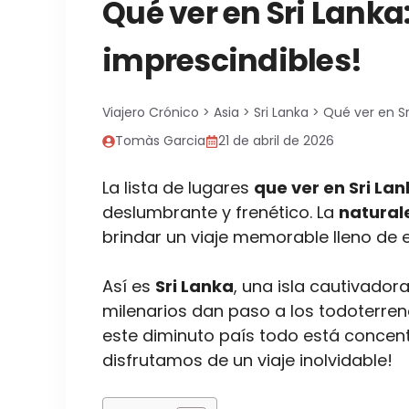
Qué ver en Sri Lanka:
imprescindibles!
Viajero Crónico
>
Asia
>
Sri Lanka
>
Qué ver en Sri
Tomàs Garcia
21 de abril de 2026
La lista de lugares
que ver en Sri La
deslumbrante y frenético. La
naturale
brindar un viaje memorable lleno de e
Así es
Sri Lanka
, una isla cautivador
milenarios dan paso a los todoterre
este diminuto país todo está concent
disfrutamos de un viaje inolvidable!