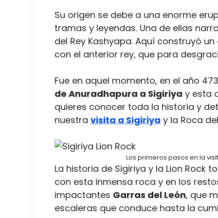
Su origen se debe a una enorme erupc
tramas y leyendas. Una de ellas narra
del Rey Kashyapa. Aquí construyó un
con el anterior rey, que para desgraci
Fue en aquel momento, en el año 47
de Anuradhapura a Sigiriya
y esta 
quieres conocer toda la historia y det
nuestra
visita a Sigiriya
y la Roca del
Los primeros pasos en la vis
La historia de Sigiriya y la Lion Rock
con esta inmensa roca y en los rest
impactantes
Garras del León
, que m
escaleras que conduce hasta la cumb