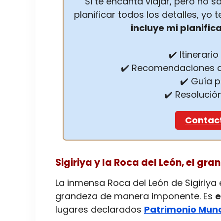
Si te encanta viajar, pero no
planificar todos los detalles, yo
incluye mi planific
✔️ Itinerari
✔️ Recomendaciones d
✔️ Guía 
✔️ Resolució
Contac
Sigiriya y la Roca del León, el gr
La inmensa Roca del León de Sigiriya 
grandeza de manera imponente. Es
e
lugares declarados
Patrimonio Mundi