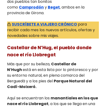
dos pueblos tan bonitos
como
Camprodón
y
Beget
, ambos en la
provincia de Girona.
📩
SUSCRÍBETE A VIAJERO CRÓNICO
para
recibir cada mes los nuevos artículos, ofertas y
novedades sobre mis viajes.
Castellar de N’Hug, el pueblo donde
nace el río Llobregat
Más que por su belleza,
Castellar de
N’Hugh
está en esta lista por lo pintoresco y por
su entorno natural, en plena comarca del
Berguedà y a los pies del
Parque Natural del
Cadí-Moixeró.
Aquí se encuentran los
manantiales en los que
nace el río Llobregat
, a los que se llega en una