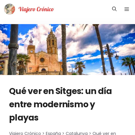
Saltar
Me
al
contenido
Qué ver en Sitges: un día
entre modernismo y
playas
Viajero Crónico
>
España
>
Catalunya
>
Qué ver en