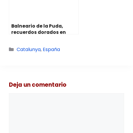
Balneario de la Puda,
recuerdos dorados en
Montserrat
Categorías
Catalunya
,
España
Deja un comentario
Comentario