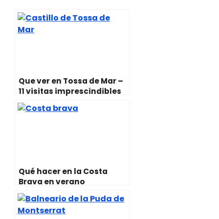
i
s
b
l
e
g
t
A
o
r
r
t
p
o
e
a
e
p
k
s
m
r
t
)
Que ver en Tossa de Mar –
11 visitas imprescindibles
Qué hacer en la Costa
Brava en verano