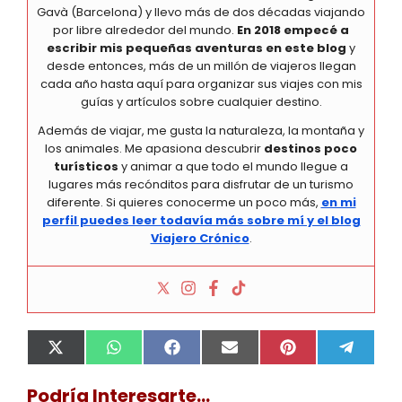
Gavà (Barcelona) y llevo más de dos décadas viajando
por libre alrededor del mundo.
En 2018 empecé a
escribir mis pequeñas aventuras en este blog
y
desde entonces, más de un millón de viajeros llegan
cada año hasta aquí para organizar sus viajes con mis
guías y artículos sobre cualquier destino.
Además de viajar, me gusta la naturaleza, la montaña y
los animales. Me apasiona descubrir
destinos poco
turísticos
y animar a que todo el mundo llegue a
lugares más recónditos para disfrutar de un turismo
diferente. Si quieres conocerme un poco más,
en mi
perfil puedes leer todavía más sobre mí y el blog
Viajero Crónico
.
Compartir
Compartir
Compartir
Compartir
Compartir
Compa
X
W
F
E
P
T
en
en
en
en
en
en
(
h
a
m
i
e
T
a
c
a
n
l
Podría Interesarte...
w
t
e
i
t
e