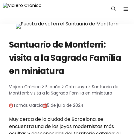
Saltar
Me
al
contenido
Santuario de Montferri:
visita a la Sagrada Familia
en miniatura
Viajero Crónico
>
España
>
Catalunya
>
Santuario de
Montferri: visita a la Sagrada Familia en miniatura
Tomàs Garcia
5 de julio de 2024
Muy cerca de la ciudad de Barcelona, se
encuentra una de las joyas modernistas más
ocultas y desconocidas del territorio catalán: el