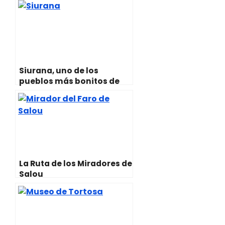
t
A
o
r
r
t
p
o
e
a
e
p
k
s
m
r
t
)
Siurana, uno de los
pueblos más bonitos de
Cataluña
La Ruta de los Miradores de
Salou