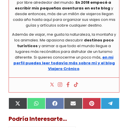
por libre alrededor del mundo.
En 2018 empecé a
escribir mis pequeñas aventuras en este blog
y
desde entonces, más de un millón de viajeros llegan
cada año hasta aquí para organizar sus viajes con mis
guías y artículos sobre cualquier destino.
Además de viajar, me gusta la naturaleza, la montaña y
los animales. Me apasiona descubrir
destinos poco
turísticos
y animar a que todo el mundo llegue a
lugares más recónditos para disfrutar de un turismo
diferente. Si quieres conocerme un poco más,
en mi
perfil puedes leer todavía más sobre mí y el blog
Viajero Crónico
.
Compartir
Compartir
Compartir
Compartir
Compartir
Compa
X
W
F
E
P
T
en
en
en
en
en
en
(
h
a
m
i
e
T
a
c
a
n
l
Podría Interesarte...
w
t
e
i
t
e
i
s
b
l
e
g