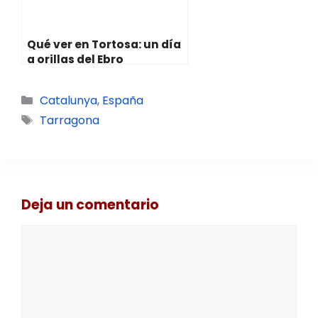
Qué ver en Tortosa: un día
a orillas del Ebro
Categorías
Catalunya
,
España
Etiquetas
Tarragona
Deja un comentario
Comentario