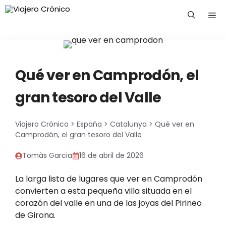
Saltar
Me
al
contenido
Qué ver en Camprodón, el
gran tesoro del Valle
Viajero Crónico
>
España
>
Catalunya
>
Qué ver en
Camprodón, el gran tesoro del Valle
Tomàs Garcia
16 de abril de 2026
La larga lista de lugares que ver en Camprodón
convierten a esta pequeña villa situada en el
corazón del valle en una de las joyas del Pirineo
de Girona.