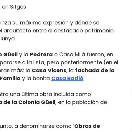
canza su máxima expresión y dónde se
el arquitecto entre el destacado patrimonio
lunya.
o Güell
y la
Pedrera
o Casa Milà fueron, en
porarse a la lista, pero posteriormente (en el
bras más: la
Casa Vicens
, la
fachada de la
 Familia
y la bonita
Casa Batlló
.
ntra una última obra incluida como
a de la Colonia Güell
, en la población de
junto, a denominarse como ‘
Obras de