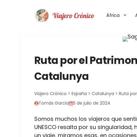
Saltar
al
África
contenido
Ruta por el Patrimo
Catalunya
Viajero Crónico
>
España
>
Catalunya
>
Ruta po
Tomàs Garcia
5 de julio de 2024
Somos muchos los viajeros que senti
UNESCO resalta por su singularidad, hi
un viaje, miramos esas, en ocasiones,