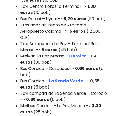
1,30 euros
(10 bob)
Taxi Centro Potosí a Terminal –>
1,30
euros
(10 bob)
Bus Potosí – Uyuni –>
6,70 euros
(50 bob)
Traslado San Pedro de Atacama –
Aeropuerto Calama –>
15 euros
(12.000
CLP)
Taxi Aeropuerto La Paz – Terminal Bus
Minasa –>
6 euros
(45 bob)
Minivan La Paz Minasa –
Coroico
–>
4
euros
(30 bob)
Bus Coroico – Cascadas–>
0,65 euros
(5
bob)
Bus Coroico –
La Senda Verde
–>
0,65
euros
(5 bob)
Taxi compartido La Senda Verde – Corocio
–>
0,65 euros
(5 bob)
Minibus Coroico – La Paz Minasa –>
3,30
euros
(25 bob)