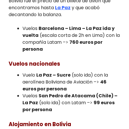
Bolivia fue el precio de un billete de avión que
encontramos hasta
La Paz
y que acabó
decantando la balanza.
Vuelos
Barcelona – Lima – La Paz ida y
vuelta
(escala corta de 2h en Lima) con la
compañía Latam –>
760 euros por
persona
Vuelos nacionales
Vuelo
La Paz – Sucre
(solo ida) con la
aerolínea Boliviana de Aviación –>
46
euros por persona
Vuelos
San Pedro de Atacama (Chile) –
La Paz
(solo ida) con Latam –>
99 euros
por persona
Alojamiento en Bolivia