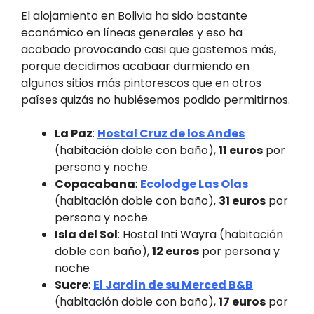
El alojamiento en Bolivia ha sido bastante
económico en líneas generales y eso ha
acabado provocando casi que gastemos más,
porque decidimos acabaar durmiendo en
algunos sitios más pintorescos que en otros
países quizás no hubiésemos podido permitirnos.
La Paz
:
Hostal Cruz de los Andes
(habitación doble con baño),
11 euros
por
persona y noche.
Copacabana
:
Ecolodge Las Olas
(habitación doble con baño),
31 euros
por
persona y noche.
Isla del Sol
: Hostal Inti Wayra (habitación
doble con baño),
12 euros
por persona y
noche
Sucre
:
El Jardín de su Merced B&B
(habitación doble con baño),
17 euros
por