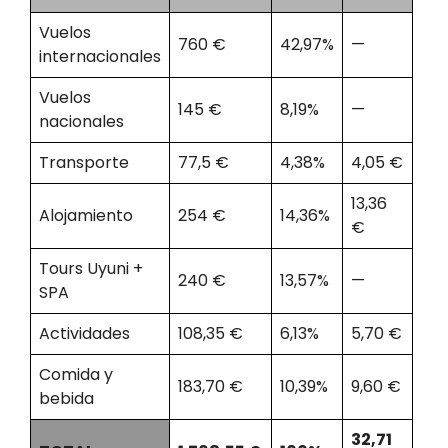
Vuelos
760 €
42,97%
—
internacionales
Vuelos
145 €
8,19%
—
nacionales
Transporte
77,5 €
4,38%
4,05 €
13,36
Alojamiento
254 €
14,36%
€
Tours Uyuni +
240 €
13,57%
—
SPA
Actividades
108,35 €
6,13%
5,70 €
Comida y
183,70 €
10,39%
9,60 €
bebida
32,71