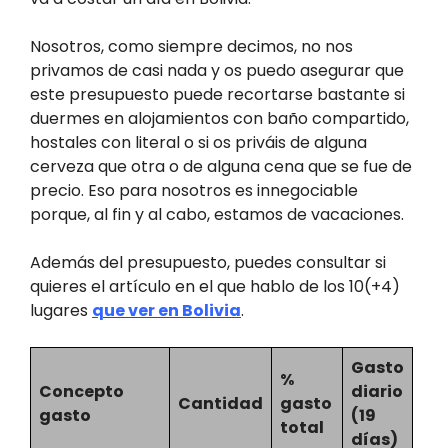
Nosotros, como siempre decimos, no nos
privamos de casi nada y os puedo asegurar que
este presupuesto puede recortarse bastante si
duermes en alojamientos con baño compartido,
hostales con literal o si os priváis de alguna
cerveza que otra o de alguna cena que se fue de
precio. Eso para nosotros es innegociable
porque, al fin y al cabo, estamos de vacaciones.
Además del presupuesto, puedes consultar si
quieres el artículo en el que hablo de los 10(+4)
lugares
que ver en Bolivia
.
Gasto
%
Concepto
diario
Cantidad
gasto
gasto
(19
total
días)