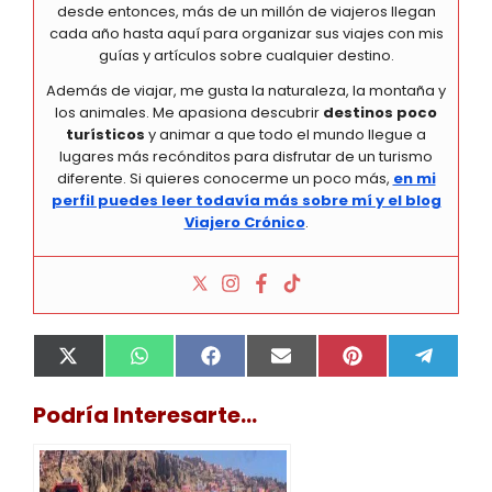
desde entonces, más de un millón de viajeros llegan
cada año hasta aquí para organizar sus viajes con mis
guías y artículos sobre cualquier destino.
Además de viajar, me gusta la naturaleza, la montaña y
los animales. Me apasiona descubrir
destinos poco
turísticos
y animar a que todo el mundo llegue a
lugares más recónditos para disfrutar de un turismo
diferente. Si quieres conocerme un poco más,
en mi
perfil puedes leer todavía más sobre mí y el blog
Viajero Crónico
.
Compartir
Compartir
Compartir
Compartir
Compartir
Compa
X
W
F
E
P
T
en
en
en
en
en
en
(
h
a
m
i
e
T
a
c
a
n
l
Podría Interesarte...
w
t
e
i
t
e
i
s
b
l
e
g
t
A
o
r
r
t
p
o
e
a
e
p
k
s
m