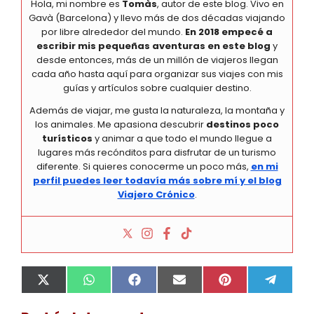
Hola, mi nombre es
Tomàs
, autor de este blog. Vivo en
Gavà (Barcelona) y llevo más de dos décadas viajando
por libre alrededor del mundo.
En 2018 empecé a
escribir mis pequeñas aventuras en este blog
y
desde entonces, más de un millón de viajeros llegan
cada año hasta aquí para organizar sus viajes con mis
guías y artículos sobre cualquier destino.
Además de viajar, me gusta la naturaleza, la montaña y
los animales. Me apasiona descubrir
destinos poco
turísticos
y animar a que todo el mundo llegue a
lugares más recónditos para disfrutar de un turismo
diferente. Si quieres conocerme un poco más,
en mi
perfil puedes leer todavía más sobre mí y el blog
Viajero Crónico
.
Compartir
Compartir
Compartir
Compartir
Compartir
Compa
X
W
F
E
P
T
en
en
en
en
en
en
(
h
a
m
i
e
T
a
c
a
n
l