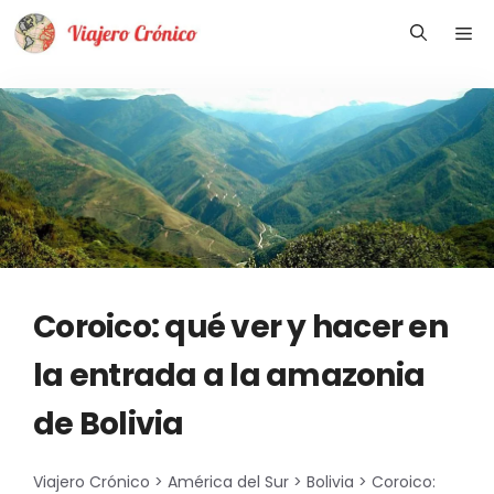
Saltar
Me
al
contenido
Coroico: qué ver y hacer en
la entrada a la amazonia
de Bolivia
Viajero Crónico
>
América del Sur
>
Bolivia
>
Coroico: