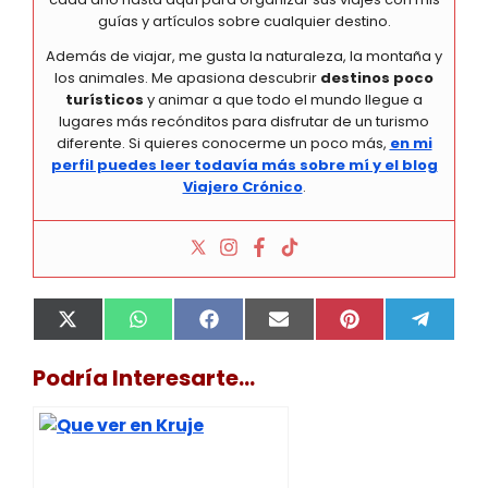
guías y artículos sobre cualquier destino.
Además de viajar, me gusta la naturaleza, la montaña y
los animales. Me apasiona descubrir
destinos poco
turísticos
y animar a que todo el mundo llegue a
lugares más recónditos para disfrutar de un turismo
diferente. Si quieres conocerme un poco más,
en mi
perfil puedes leer todavía más sobre mí y el blog
Viajero Crónico
.
Compartir
Compartir
Compartir
Compartir
Compartir
Compa
X
W
F
E
P
T
en
en
en
en
en
en
(
h
a
m
i
e
T
a
c
a
n
l
Podría Interesarte...
w
t
e
i
t
e
i
s
b
l
e
g
t
A
o
r
r
t
p
o
e
a
e
p
k
s
m
r
t
)