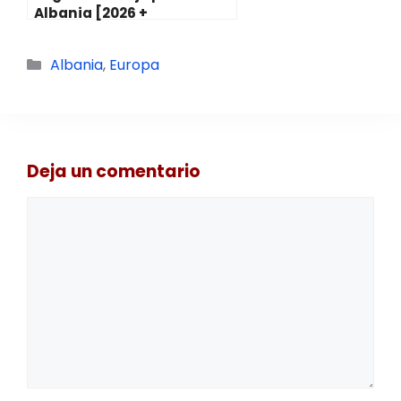
Albania [2026 +
Descuento]
Categorías
Albania
,
Europa
Deja un comentario
Comentario