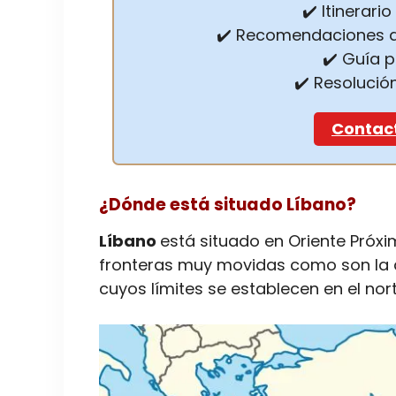
✔️ Itinerari
✔️ Recomendaciones d
✔️ Guía 
✔️ Resolució
Contac
¿Dónde está situado Líbano?
Líbano
está situado en Oriente Próxi
fronteras muy movidas como son la
cuyos límites se establecen en el nort