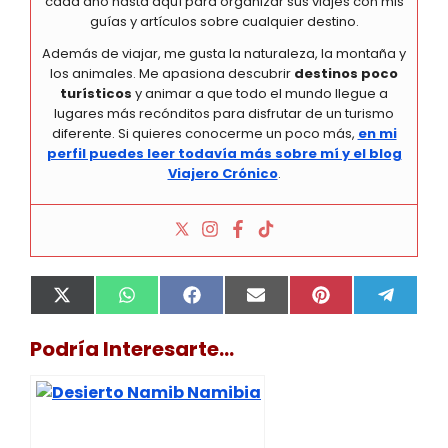
cada año hasta aquí para organizar sus viajes con mis
guías y artículos sobre cualquier destino.
Además de viajar, me gusta la naturaleza, la montaña y
los animales. Me apasiona descubrir
destinos poco
turísticos
y animar a que todo el mundo llegue a
lugares más recónditos para disfrutar de un turismo
diferente. Si quieres conocerme un poco más,
en mi
perfil puedes leer todavía más sobre mí y el blog
Viajero Crónico
.
Compartir
Compartir
Compartir
Compartir
Compartir
Compa
X
W
F
E
P
T
en
en
en
en
en
en
(
h
a
m
i
e
T
a
c
a
n
l
Podría Interesarte...
w
t
e
i
t
e
i
s
b
l
e
g
t
A
o
r
r
t
p
o
e
a
e
p
k
s
m
r
t
)