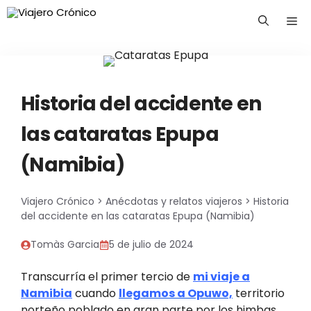
Saltar
Me
al
contenido
Historia del accidente en
las cataratas Epupa
(Namibia)
Viajero Crónico
>
Anécdotas y relatos viajeros
>
Historia
del accidente en las cataratas Epupa (Namibia)
Tomàs Garcia
5 de julio de 2024
Transcurría el primer tercio de
mi viaje a
Namibia
cuando
llegamos a Opuwo,
territorio
norteño poblado en gran parte por los himbas.