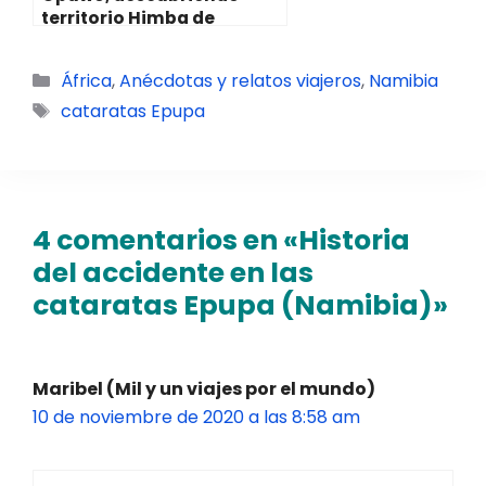
territorio Himba de
Namibia
Categorías
África
,
Anécdotas y relatos viajeros
,
Namibia
Etiquetas
cataratas Epupa
4 comentarios en «Historia
del accidente en las
cataratas Epupa (Namibia)»
Maribel (Mil y un viajes por el mundo)
10 de noviembre de 2020 a las 8:58 am