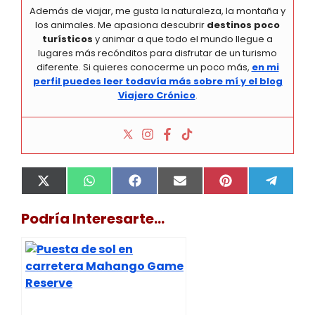
Además de viajar, me gusta la naturaleza, la montaña y
los animales. Me apasiona descubrir
destinos poco
turísticos
y animar a que todo el mundo llegue a
lugares más recónditos para disfrutar de un turismo
diferente. Si quieres conocerme un poco más,
en mi
perfil puedes leer todavía más sobre mí y el blog
Viajero Crónico
.
Compartir
Compartir
Compartir
Compartir
Compartir
Compa
X
W
F
E
P
T
en
en
en
en
en
en
(
h
a
m
i
e
T
a
c
a
n
l
Podría Interesarte...
w
t
e
i
t
e
i
s
b
l
e
g
t
A
o
r
r
t
p
o
e
a
e
p
k
s
m
r
t
)