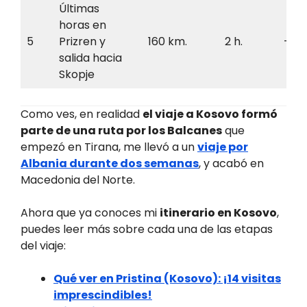
Últimas
horas en
5
Prizren y
160 km.
2 h.
–
salida hacia
Skopje
Como ves, en realidad
el viaje a Kosovo formó
parte de una ruta por los Balcanes
que
empezó en Tirana, me llevó a un
viaje por
Albania durante dos semanas
, y acabó en
Macedonia del Norte.
Ahora que ya conoces mi
itinerario en Kosovo
,
puedes leer más sobre cada una de las etapas
del viaje:
Qué ver en Pristina (Kosovo): ¡14 visitas
imprescindibles!