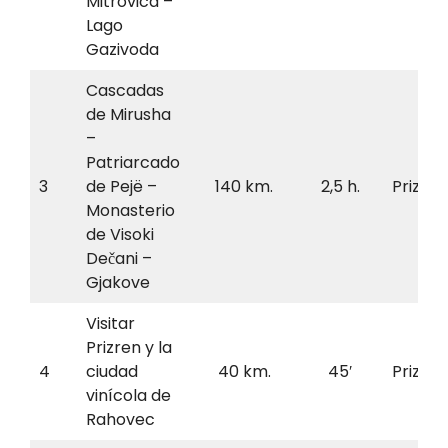
Mitrovica –
Lago
Gazivoda
Cascadas
de Mirusha
–
Patriarcado
3
de Pejë –
140 km.
2,5 h.
Prizren
Monasterio
de Visoki
Dečani –
Gjakove
Visitar
Prizren y la
4
ciudad
40 km.
45′
Prizren
vinícola de
Rahovec