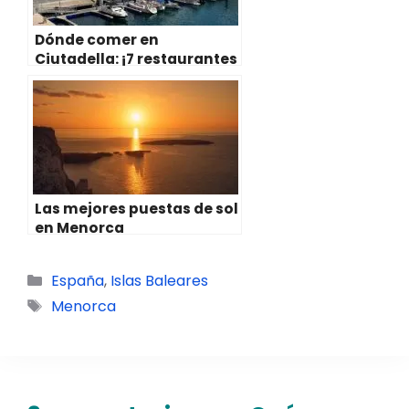
Dónde comer en
Ciutadella: ¡7 restaurantes
TOP!
Las mejores puestas de sol
en Menorca
Categorías
España
,
Islas Baleares
Etiquetas
Menorca