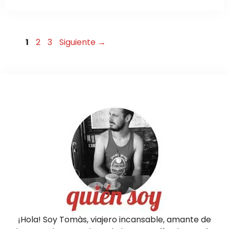
Página
Página
Página
1
2
3
Siguiente
→
¡Hola! Soy Tomàs, viajero incansable, amante de