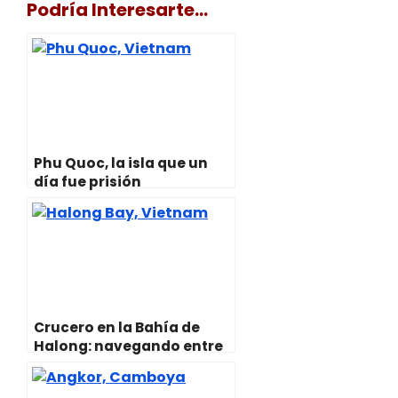
Podría Interesarte...
w
t
e
i
t
e
i
s
b
l
e
g
t
A
o
r
r
t
p
o
e
a
e
p
k
s
m
r
t
)
Phu Quoc, la isla que un
día fue prisión
Crucero en la Bahía de
Halong: navegando entre
dragones