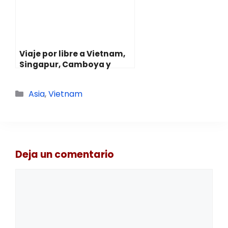
Viaje por libre a Vietnam,
Singapur, Camboya y
Pekín: Datos prácticos y
ruta
Categorías
Asia
,
Vietnam
Deja un comentario
Comentario