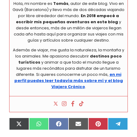
Hola, mi nombre es
Tomàs
, autor de este blog. Vivo en
Gavà (Barcelona) y llevo más de dos décadas viajando
por libre alrededor del mundo.
En 2018 empecé a
escribir mis pequeñas aventuras en este blog
y
desde entonces, más de un millón de viajeros llegan
cada año hasta aquí para organizar sus viajes con mis
guías y artículos sobre cualquier destino.
Además de viajar, me gusta la naturaleza, la montaña y
los animales. Me apasiona descubrir
destinos poco
turísticos
y animar a que todo el mundo llegue a
lugares más recónditos para disfrutar de un turismo
diferente. Si quieres conocerme un poco más,
en mi
perfil puedes leer todavía más sobre mí y el blog
Viajero Crónico
.
Compartir
Compartir
Compartir
Compartir
Compartir
Compa
X
W
F
E
P
T
en
en
en
en
en
en
(
h
a
m
i
e
T
a
c
a
n
l