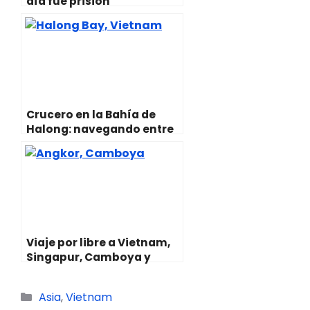
día fue prisión
Crucero en la Bahía de
Halong: navegando entre
dragones
Viaje por libre a Vietnam,
Singapur, Camboya y
Pekín: Datos prácticos y
ruta
Categorías
Asia
,
Vietnam