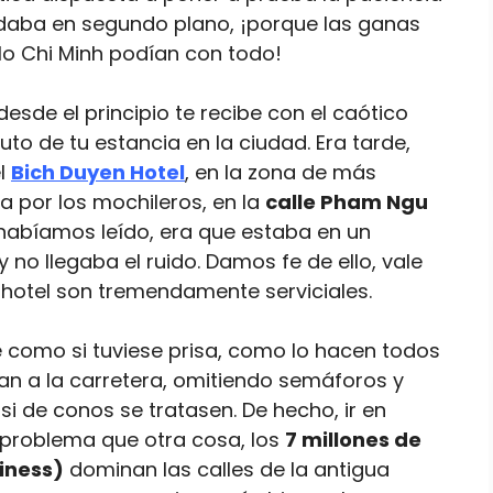
edaba en segundo plano, ¡porque las ganas
 Ho Chi Minh podían con todo!
sde el principio te recibe con el caótico
o de tu estancia en la ciudad. Era tarde,
el
Bich Duyen Hotel
, en la zona de más
a por los mochileros, en la
calle Pham Ngu
 habíamos leído, era que estaba en un
no llegaba el ruido. Damos fe de ello, vale
l hotel son tremendamente serviciales.
e como si tuviese prisa, como lo hacen todos
zan a la carretera, omitiendo semáforos y
 de conos se tratasen. De hecho, ir en
 problema que otra cosa, los
7 millones de
iness)
dominan las calles de la antigua