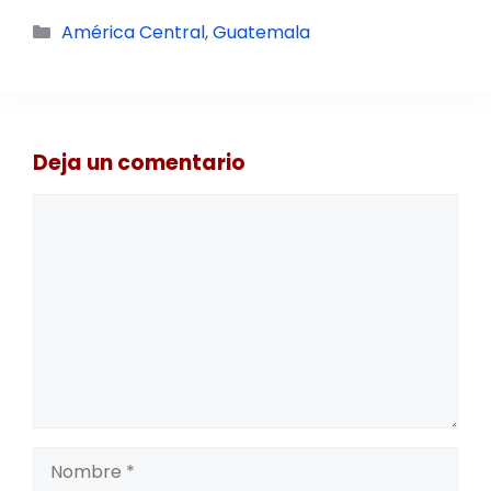
Categorías
América Central
,
Guatemala
Deja un comentario
Comentario
Nombre