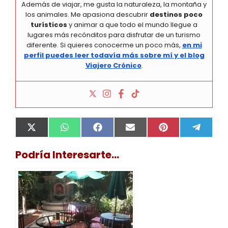
Además de viajar, me gusta la naturaleza, la montaña y
los animales. Me apasiona descubrir
destinos poco
turísticos
y animar a que todo el mundo llegue a
lugares más recónditos para disfrutar de un turismo
diferente. Si quieres conocerme un poco más,
en mi
perfil puedes leer todavía más sobre mí y el blog
Viajero Crónico
.
Compartir
Compartir
Compartir
Compartir
Compartir
Compa
X
W
F
E
P
T
en
en
en
en
en
en
(
h
a
m
i
e
T
a
c
a
n
l
Podría Interesarte...
w
t
e
i
t
e
i
s
b
l
e
g
t
A
o
r
r
t
p
o
e
a
e
p
k
s
m
r
t
)