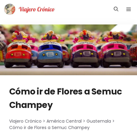
Saltar
Me
al
contenido
Cómo ir de Flores a Semuc
Champey
Viajero Crónico
>
América Central
>
Guatemala
>
Cómo ir de Flores a Semuc Champey