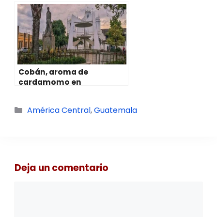
Belice
Cobán, aroma de
cardamomo en
Guatemala
Categorías
América Central
,
Guatemala
Deja un comentario
Comentario