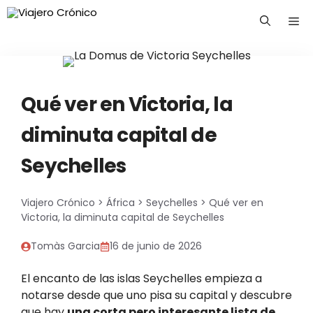
Saltar
Me
al
contenido
Qué ver en Victoria, la
diminuta capital de
Seychelles
Viajero Crónico
>
África
>
Seychelles
>
Qué ver en
Victoria, la diminuta capital de Seychelles
Tomàs Garcia
16 de junio de 2026
El encanto de las islas Seychelles empieza a
notarse desde que uno pisa su capital y descubre
que hay
una corta pero interesante lista de