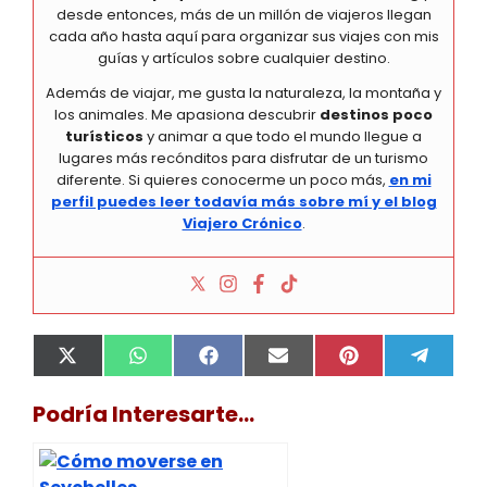
desde entonces, más de un millón de viajeros llegan
cada año hasta aquí para organizar sus viajes con mis
guías y artículos sobre cualquier destino.
Además de viajar, me gusta la naturaleza, la montaña y
los animales. Me apasiona descubrir
destinos poco
turísticos
y animar a que todo el mundo llegue a
lugares más recónditos para disfrutar de un turismo
diferente. Si quieres conocerme un poco más,
en mi
perfil puedes leer todavía más sobre mí y el blog
Viajero Crónico
.
Compartir
Compartir
Compartir
Compartir
Compartir
Compa
X
W
F
E
P
T
en
en
en
en
en
en
(
h
a
m
i
e
T
a
c
a
n
l
Podría Interesarte...
w
t
e
i
t
e
i
s
b
l
e
g
t
A
o
r
r
t
p
o
e
a
e
p
k
s
m