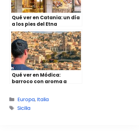
Qué ver en Catania: un día
a los pies del Etna
Qué ver en Módica:
barroco con aroma a
chocolate en Sicilia
Categorías
Europa
,
Italia
Etiquetas
Sicilia