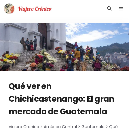
Saltar
Me
al
contenido
Qué ver en
Chichicastenango: El gran
mercado de Guatemala
Viajero Crónico
>
América Central
>
Guatemala
>
Qué