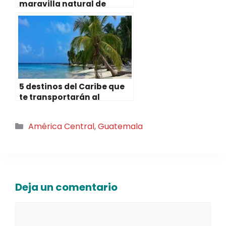
maravilla natural de
Guatemala
5 destinos del Caribe que
te transportarán al
paraíso
Categorías
América Central
,
Guatemala
Deja un comentario
Comentario