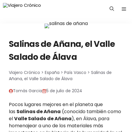
Saltar
Me
al
contenido
Salinas de Añana, el Valle
Salado de Álava
Viajero Crónico
>
España
>
País Vasco
>
Salinas de
Añana, el Valle Salado de Álava
Tomàs Garcia
5 de julio de 2024
Pocos lugares mejores en el planeta que
las
Salinas de Añana
(conocido también como
el
Valle Salado de Añana
), en Álava, para
homenajear a uno de los materiales más