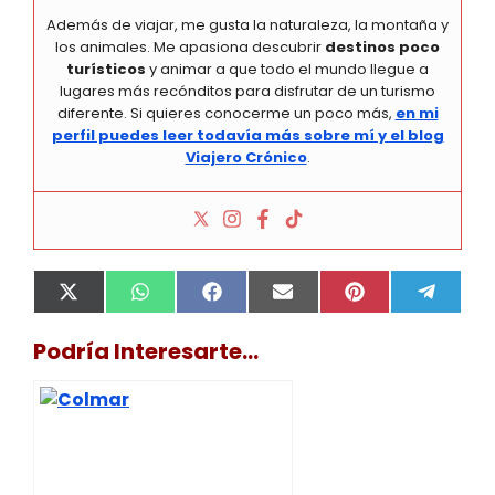
Además de viajar, me gusta la naturaleza, la montaña y
los animales. Me apasiona descubrir
destinos poco
turísticos
y animar a que todo el mundo llegue a
lugares más recónditos para disfrutar de un turismo
diferente. Si quieres conocerme un poco más,
en mi
perfil puedes leer todavía más sobre mí y el blog
Viajero Crónico
.
Compartir
Compartir
Compartir
Compartir
Compartir
Compa
X
W
F
E
P
T
en
en
en
en
en
en
(
h
a
m
i
e
T
a
c
a
n
l
Podría Interesarte...
w
t
e
i
t
e
i
s
b
l
e
g
t
A
o
r
r
t
p
o
e
a
e
p
k
s
m
r
t
)