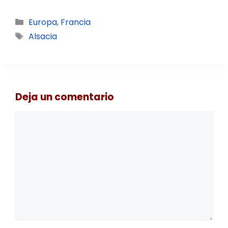
Categorías
Europa
,
Francia
Etiquetas
Alsacia
Deja un comentario
Comentario