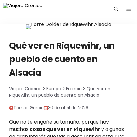
Saltar
Me
al
contenido
Qué ver en Riquewihr, un
pueblo de cuento en
Alsacia
Viajero Crónico
>
Europa
>
Francia
>
Qué ver en
Riquewihr, un pueblo de cuento en Alsacia
Tomàs Garcia
30 de abril de 2026
Que no te engañe su tamaño, porque hay
muchas
cosas que ver en Riquewihr
y algunas
de gran interés que vas a descubrir en esta ruta