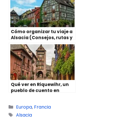
Cómo organizar tu viaje a
Alsacia (Consejos, rutas y
otros datos prácticos)
Qué ver en Riquewihr, un
pueblo de cuento en
Alsacia
Categorías
Europa
,
Francia
Etiquetas
Alsacia