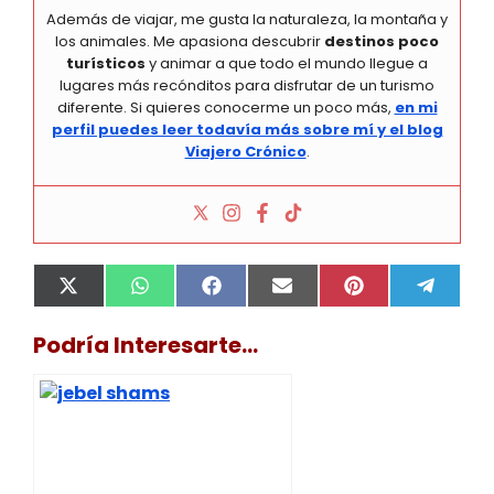
Además de viajar, me gusta la naturaleza, la montaña y
los animales. Me apasiona descubrir
destinos poco
turísticos
y animar a que todo el mundo llegue a
lugares más recónditos para disfrutar de un turismo
diferente. Si quieres conocerme un poco más,
en mi
perfil puedes leer todavía más sobre mí y el blog
Viajero Crónico
.
Compartir
Compartir
Compartir
Compartir
Compartir
Compa
X
W
F
E
P
T
en
en
en
en
en
en
(
h
a
m
i
e
T
a
c
a
n
l
Podría Interesarte...
w
t
e
i
t
e
i
s
b
l
e
g
t
A
o
r
r
t
p
o
e
a
e
p
k
s
m
r
t
)