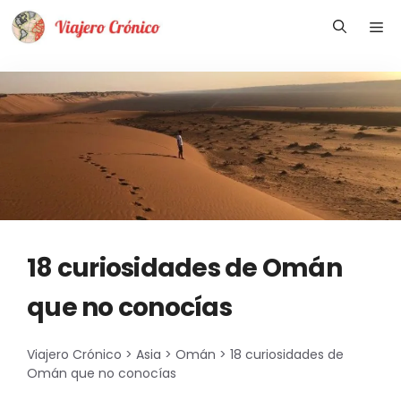
Saltar
Me
al
contenido
18 curiosidades de Omán
que no conocías
Viajero Crónico
>
Asia
>
Omán
>
18 curiosidades de
Omán que no conocías