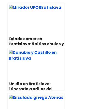
i
s
b
l
e
g
t
A
o
r
r
t
p
o
e
a
e
p
k
s
m
r
t
)
Dónde comer en
Bratislava: 9 sitios chulos y
baratos
Un día en Bratislava:
itinerario a orillas del
Danubio