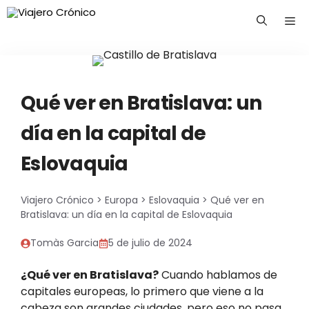
Saltar
Me
al
contenido
Qué ver en Bratislava: un
día en la capital de
Eslovaquia
Viajero Crónico
>
Europa
>
Eslovaquia
>
Qué ver en
Bratislava: un día en la capital de Eslovaquia
Tomàs Garcia
5 de julio de 2024
¿Qué ver en Bratislava?
Cuando hablamos de
capitales europeas, lo primero que viene a la
cabeza son grandes ciudades, pero eso no pasa