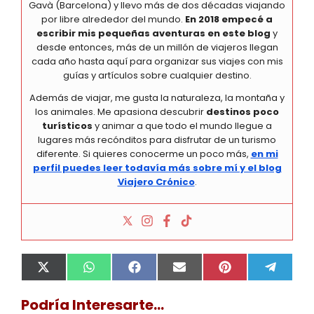
Gavà (Barcelona) y llevo más de dos décadas viajando
por libre alrededor del mundo.
En 2018 empecé a
escribir mis pequeñas aventuras en este blog
y
desde entonces, más de un millón de viajeros llegan
cada año hasta aquí para organizar sus viajes con mis
guías y artículos sobre cualquier destino.
Además de viajar, me gusta la naturaleza, la montaña y
los animales. Me apasiona descubrir
destinos poco
turísticos
y animar a que todo el mundo llegue a
lugares más recónditos para disfrutar de un turismo
diferente. Si quieres conocerme un poco más,
en mi
perfil puedes leer todavía más sobre mí y el blog
Viajero Crónico
.
Compartir
Compartir
Compartir
Compartir
Compartir
Compa
X
W
F
E
P
T
en
en
en
en
en
en
(
h
a
m
i
e
T
a
c
a
n
l
Podría Interesarte...
w
t
e
i
t
e