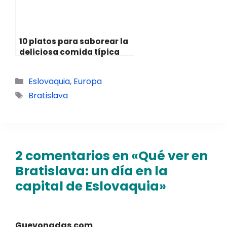
10 platos para saborear la
deliciosa comida típica
griega
Categorías
Eslovaquia
,
Europa
Etiquetas
Bratislava
2 comentarios en «Qué ver en
Bratislava: un día en la
capital de Eslovaquia»
Guevonadas.com